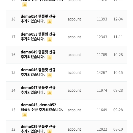
demo054 템플릿 신규
18
account
11393
12-04
추가되었습니다.
demo053 템플릿 신규
17
account
12343
11-11
추가되었습니다.
demo049 템플릿 신규
16
account
11709
10-28
추가되었습니다.
demo046 템플릿 신규
15
account
14267
10-15
추가되었습니다.
demo047 템플릿 신규
14
account
11974
09-28
추가되었습니다.
demo045, demo052
템플릿 신규 추가되었습니다.
13
account
11649
09-28
demo039 템플릿 신규
12
account
12022
08-10
추가되었습니다.