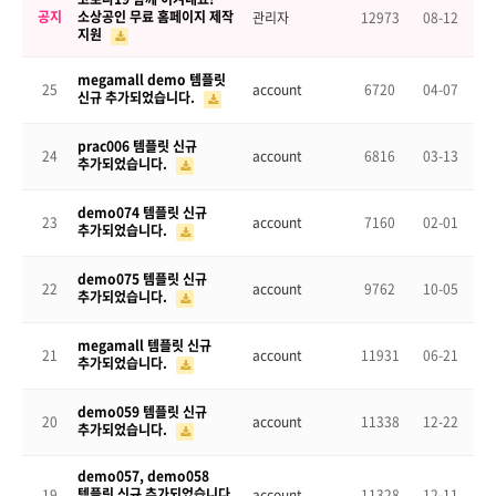
공지
소상공인 무료 홈페이지 제작
관리자
12973
08-12
지원
megamall demo 템플릿
25
account
6720
04-07
신규 추가되었습니다.
prac006 템플릿 신규
24
account
6816
03-13
추가되었습니다.
demo074 템플릿 신규
23
account
7160
02-01
추가되었습니다.
demo075 템플릿 신규
22
account
9762
10-05
추가되었습니다.
megamall 템플릿 신규
21
account
11931
06-21
추가되었습니다.
demo059 템플릿 신규
20
account
11338
12-22
추가되었습니다.
demo057, demo058
템플릿 신규 추가되었습니다.
19
account
11328
12-11