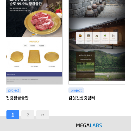
project
project
천광황금불판
김삿갓삿갓쉼터
-
-
1
2