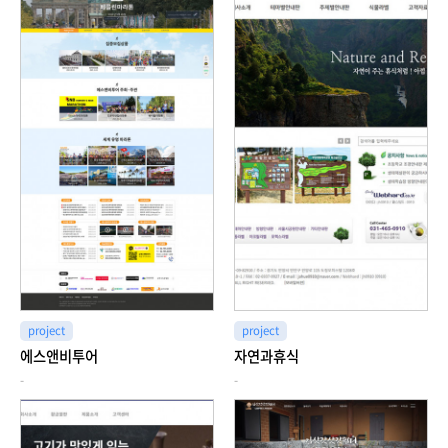
project
project
에스앤비투어
자연과휴식
-
-