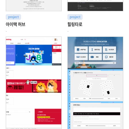
project
project
아이택 허브
힐링타로
-
-