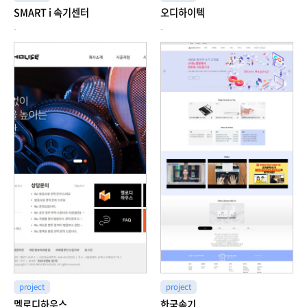
SMART i 속기센터
오디하이텍
-
-
project
project
멜로디하우스
한국속기