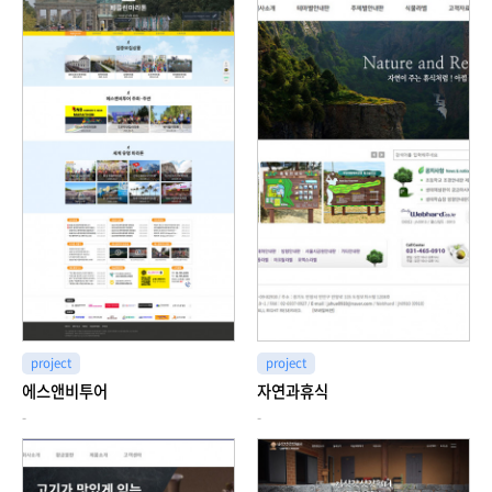
project
project
에스앤비투어
자연과휴식
-
-