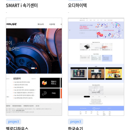
SMART i 속기센터
오디하이텍
-
-
project
project
멜로디하우스
한국속기