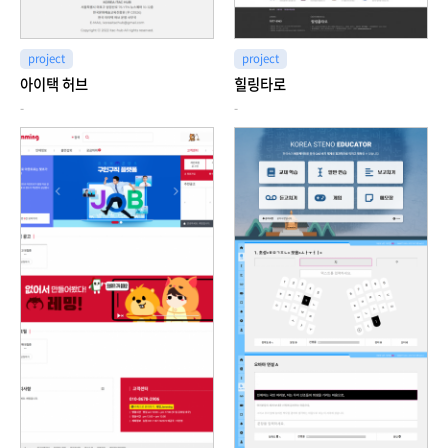
project
project
아이택 허브
힐링타로
-
-