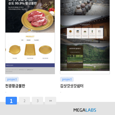
project
project
천광황금불판
김삿갓삿갓쉼터
-
-
1
2
3